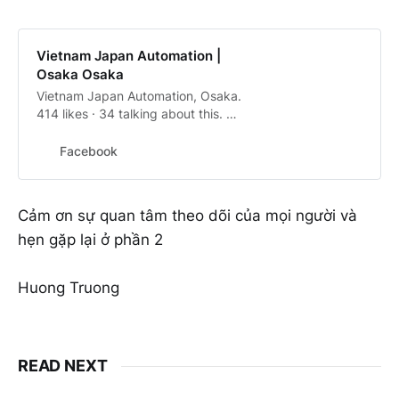
Vietnam Japan Automation |
Osaka Osaka
Vietnam Japan Automation, Osaka.
414 likes · 34 talking about this. Sứ
mệnh nâng tầm chất lượng kỹ sư
Tự Động Hóa Việt NamĐáp ứng
Facebook
yêu cầu trình độ nhân lực tại Nhật
Bản
Cảm ơn sự quan tâm theo dõi của mọi người và
hẹn gặp lại ở phần 2
Huong Truong
READ NEXT