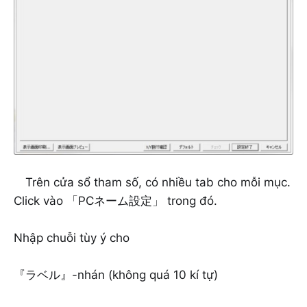
Trên cửa sổ tham số, có nhiều tab cho mỗi mục.
Click vào 「PCネーム設定」 trong đó.
Nhập chuỗi tùy ý cho
『ラベル』-nhán (không quá 10 kí tự)