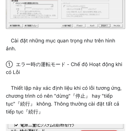
Cài đặt những mục quan trọng như trên hình
ảnh.
① エラー時の運転モード - Chế độ Hoạt động khi
có Lỗi
Thiết lập này xác định liệu khi có lỗi tương ứng,
chương trình có nên "dừng"『停止』 hay "tiếp
tục"『続行』 không. Thông thường cài đặt tất cả
tiếp tục『続行』