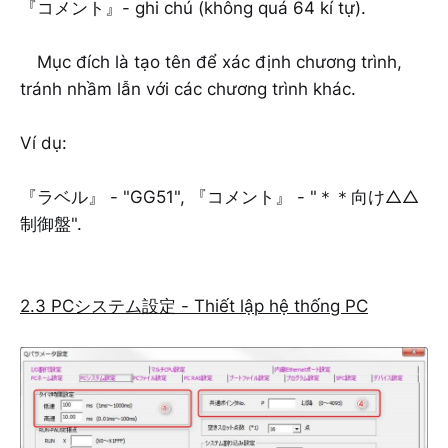
『コメント』- ghi chú (không quá 64 kí tự).
Mục đích là tạo tên để xác định chương trình,
tránh nhầm lẫn với các chương trình khác.
Ví dụ:
『ラベル』 - "GG51", 『コメント』 - "＊＊向け△△
制御盤".
2.3 PCシステム設定 - Thiết lập hệ thống PC