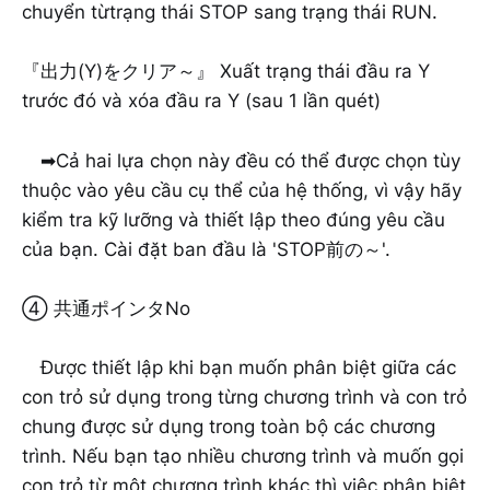
chuyển từtrạng thái STOP sang trạng thái RUN.
『出力(Y)をクリア～』 Xuất trạng thái đầu ra Y
trước đó và xóa đầu ra Y (sau 1 lần quét)
➡Cả hai lựa chọn này đều có thể được chọn tùy
thuộc vào yêu cầu cụ thể của hệ thống, vì vậy hãy
kiểm tra kỹ lưỡng và thiết lập theo đúng yêu cầu
của bạn. Cài đặt ban đầu là 'STOP前の～'.
④ 共通ポインタNo
Được thiết lập khi bạn muốn phân biệt giữa các
con trỏ sử dụng trong từng chương trình và con trỏ
chung được sử dụng trong toàn bộ các chương
trình. Nếu bạn tạo nhiều chương trình và muốn gọi
con trỏ từ một chương trình khác thì việc phân biệt