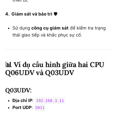
4. Giám sát và bảo trì
🛡️
Sử dụng
công cụ giám sát
để kiểm tra trạng
thái giao tiếp và khắc phục sự cố.
📊
Ví dụ cấu hình giữa hai CPU
Q06UDV và Q03UDV
Q03UDV:
Địa chỉ IP
:
192.168.3.11
Port UDP
:
5011