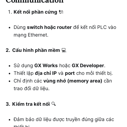
Kết nối phần cứng
🔌
Dùng
switch hoặc router
để kết nối PLC vào
mạng Ethernet.
2. Cấu hình phần mềm
💻
Sử dụng
GX Works
hoặc
GX Developer
.
Thiết lập
địa chỉ IP
và
port
cho mỗi thiết bị.
Chỉ định các
vùng nhớ (memory area)
cần
trao đổi dữ liệu.
3. Kiểm tra kết nối
🔍
Đảm bảo dữ liệu được truyền đúng giữa các
thiết bị.