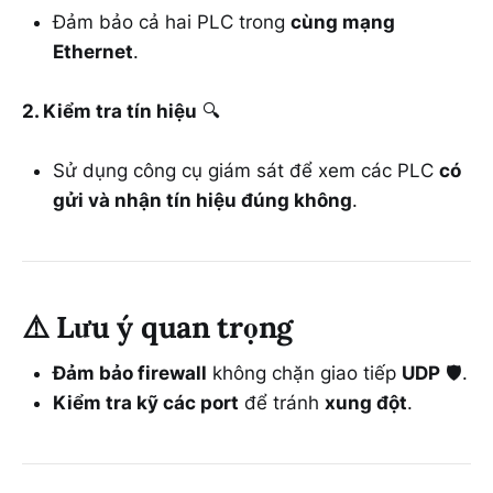
Đảm bảo cả hai PLC trong
cùng mạng
Ethernet
.
2. Kiểm tra tín hiệu
🔍
Sử dụng công cụ giám sát để xem các PLC
có
gửi và nhận tín hiệu đúng không
.
⚠️
Lưu ý quan trọng
Đảm bảo firewall
không chặn giao tiếp
UDP
🛡️.
Kiểm tra kỹ các port
để tránh
xung đột
.