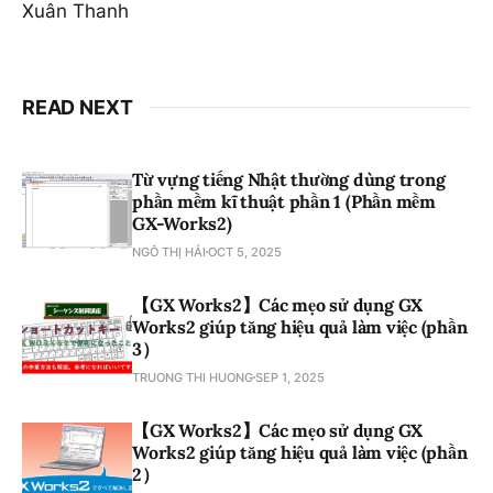
Xuân Thanh
READ NEXT
Từ vựng tiếng Nhật thường dùng trong
phần mềm kĩ thuật phần 1 (Phần mềm
GX-Works2)
NGÔ THỊ HẢI
OCT 5, 2025
【GX Works2】Các mẹo sử dụng GX
Works2 giúp tăng hiệu quả làm việc (phần
3）
TRUONG THI HUONG
SEP 1, 2025
【GX Works2】Các mẹo sử dụng GX
Works2 giúp tăng hiệu quả làm việc (phần
2）