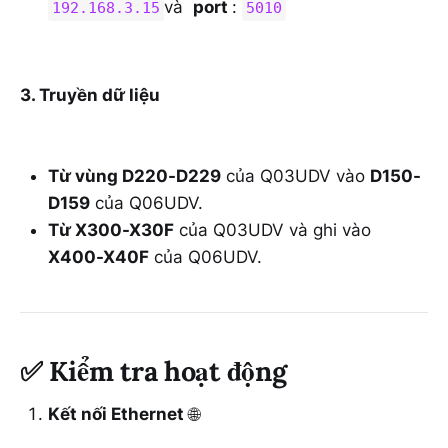
và
port
:
192.168.3.15
5010
3. Truyền dữ liệu
Từ vùng D220-D229
của Q03UDV vào
D150-
D159
của Q06UDV.
Từ X300-X30F
của Q03UDV và ghi vào
X400-X40F
của Q06UDV.
✅
Kiểm tra hoạt động
Kết nối Ethernet
🌐