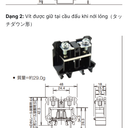
Dạng 2:
Vít được giữ tại cầu đấu khi nới lỏng（タッ
チダウン形）