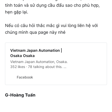
tính toán và sử dụng cầu đấu sao cho phù hợp,
hẹn gặp lại.
Nếu có câu hỏi thắc mắc gì vui lòng liên hệ với
chúng mình qua page này nhé
Vietnam Japan Automation |
Osaka Osaka
Vietnam Japan Automation, Osaka.
352 likes · 78 talking about this. Sứ
mệnh nâng tầm chất lượng kỹ sư
Tự Động Hóa Việt NamĐáp ứng
Facebook
yêu cầu trình độ nhân lực tại Nhật
Bản
G-Hoàng Tuấn