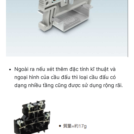
Ngoài ra nếu xét thêm đặc tính kĩ thuật và
ngoại hình của cầu đấu thì loại cầu đấu có
dạng nhiều tầng cũng được sử dụng rộng rãi.