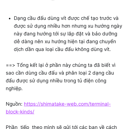
Dạng cầu đấu dùng vít được chế tạo trước và
được sử dụng nhiều hơn nhưng xu hướng ngày
này đang hướng tới sự lắp đặt và bảo dưỡng
dễ dàng nên xu hướng hiện tại đang chuyển
dịch dần qua loại cầu đấu không dùng vít.
==> Tổng kết lại ở phần này chúng ta đã biết vì
sao cần dùng cầu đấu và phân loại 2 dạng cầu
đấu được sử dụng nhiều trong tủ điện công
nghiệp.
Nguồn:
https://shimatake-web.com/terminal-
block-kinds/
Phần tiếp theo mình sẽ gửi tới các bạn về cách