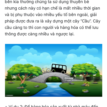
bên kia thường chúng ta sử dụng thuyền bè
nhưng cách này có hạn chế là mất nhiều thời gian
và bị phụ thuộc vào nhiều yếu tố bên ngoài, giải
pháp được đưa ra là xây dựng một cây “Cầu”. Cây
cầu càng to thì con người và hàng hóa có thể lưu
thông được càng nhiều và ngược lại.
+
Ví dụ 2:
Để hàng hóa sản xuất từ nhà máy đến