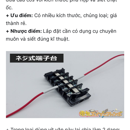
ốc.
+ Ưu điểm:
Có nhiều kích thước, chủng loại; giá
thành rẻ.
+ Nhược điểm:
Lắp đặt cần có dụng cụ chuyên
muôn và siết đúng kĩ thuật.
+ Trong loại dùng vít vặn này lại chia làm 2 dạng: