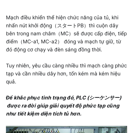
Mạch điều khiển thể hiện chức năng của tủ, khi
nhấn nút khởi động（スタートPB）thì cuộn dây
bên trong nam châm（MC）sẽ được cấp điện, tiếp
điểm（MC-a1, MC-a2） đóng và mạch tự giữ, từ
đó động cơ chạy và đèn sáng đồng thời.
Tuy nhiên, yêu cầu càng nhiều thì mạch càng phức
tạp và cần nhiều dây hơn, tốn kém mà kém hiệu
quả.
Để khắc phục tình trạng đó, PLC (シーケンサー)
được ra đời giúp giải quyết độ phức tạp cũng
như tiết kiệm diện tích tủ hơn.