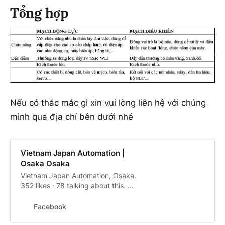
Tổng hợp
Nếu có thắc mắc gì xin vui lòng liên hệ với chúng
mình qua địa chỉ bên dưới nhé
Vietnam Japan Automation |
Osaka Osaka
Vietnam Japan Automation, Osaka.
352 likes · 78 talking about this. Sứ
mệnh nâng tầm chất lượng kỹ sư
Tự Động Hóa Việt NamĐáp ứng
Facebook
yêu cầu trình độ nhân lực tại Nhật