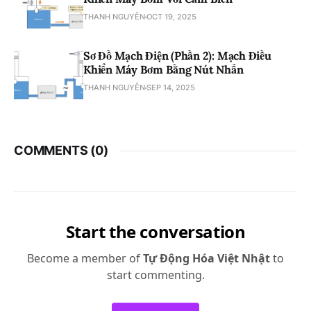
THANH NGUYỄN
OCT 19, 2025
Sơ Đồ Mạch Điện (Phần 2): Mạch Điều
Khiển Máy Bơm Bằng Nút Nhấn
THANH NGUYỄN
SEP 14, 2025
COMMENTS (
0
)