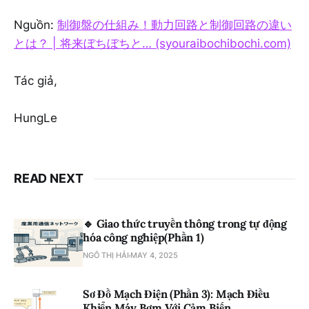
Bản
Nguồn:
制御盤の仕組み！動力回路と制御回路の違い
とは？ | 将来ぼちぼちと… (syouraibochibochi.com)
Tác giả,
HungLe
READ NEXT
🔹 Giao thức truyền thông trong tự động
hóa công nghiệp(Phần 1)
NGÔ THỊ HẢI
MAY 4, 2025
Sơ Đồ Mạch Điện (Phần 3): Mạch Điều
Khiển Máy Bơm Với Cảm Biến