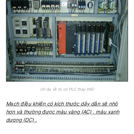
(Ví dụ về tủ có PLC thay thế)
Mạch điều khiển có kích thước dây dẫn sẽ nhỏ
hơn và thường được màu vàng (AC) , màu xanh
dương (DC) .