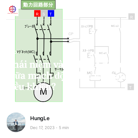
HARD
Khái niệm và sự khác nhau
giữa mạch động lực và mạch
điều khiển?
HungLe
Dec 17, 2023
5 min