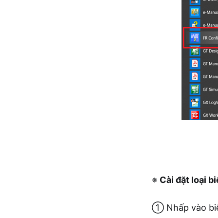
※
Cài đặt loại b
① Nhấp vào bi