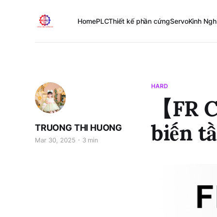
Home
PLC
Thiết kế phần cứng
Servo
Kinh Ngh
HARD
【FR C
biến t
TRUONG THI HUONG
Mar 30, 2025
3 min