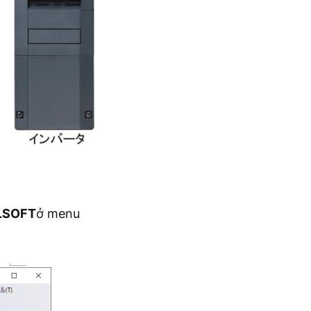
LSOFT
ở menu