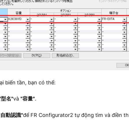
i biến tần, bạn có thể:
"型名"
và
"容量"
.
"自動認識"
để FR Configurator2 tự động tìm và điền th