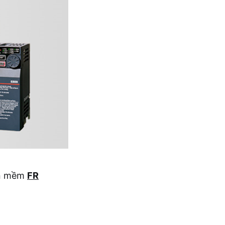
ần mềm
FR