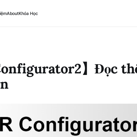
iệm
About
Khóa Học
onfigurator2】Đọc th
ần