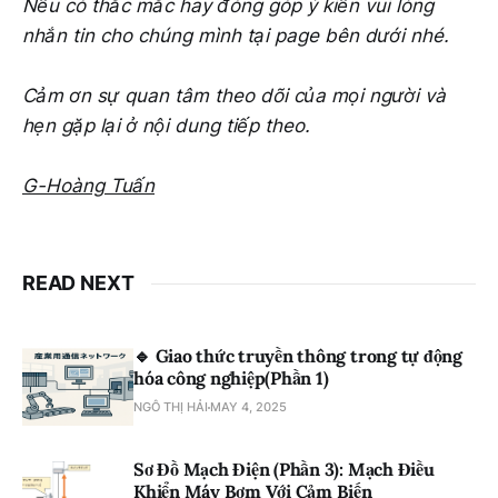
Nếu có thắc mắc hay đóng góp ý kiến vui lòng
nhắn tin cho chúng mình tại page bên dưới nhé.
Cảm ơn sự quan tâm theo dõi của mọi người và
hẹn gặp lại ở nội dung tiếp theo.
G-Hoàng Tuấn
READ NEXT
🔹 Giao thức truyền thông trong tự động
hóa công nghiệp(Phần 1)
NGÔ THỊ HẢI
MAY 4, 2025
Sơ Đồ Mạch Điện (Phần 3): Mạch Điều
Khiển Máy Bơm Với Cảm Biến