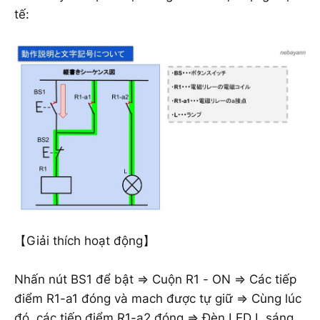
tế:
【Giải thích hoạt động】
Nhấn nút BS1 để bật ⇒ Cuộn R1 - ON ⇒ Các tiếp
điểm R1-a1 đóng và mach được tự giữ ⇒ Cùng lúc
đó, các tiếp điểm R1-a2 đóng ⇒ Đèn LED L sáng.