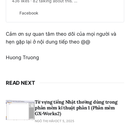
436 likes · 82 talking about this. Sứ
mệnh nâng tầm chất lượng kỹ sư
Tự Động Hóa Việt NamĐáp ứng
Facebook
yêu cầu trình độ nhân lực tại Nhật
Bản
Cảm ơn sự quan tâm theo dõi của mọi người và
hẹn gặp lại ở nội dung tiếp theo @@
Huong Truong
READ NEXT
Từ vựng tiếng Nhật thường dùng trong
phần mềm kĩ thuật phần 1 (Phần mềm
GX-Works2)
NGÔ THỊ HẢI
OCT 5, 2025