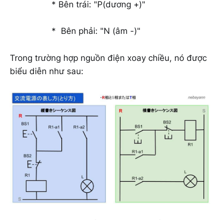
* Bên trái: "P(dương +)"
* Bên phải: "N (âm -)"
Trong trường hợp nguồn điện xoay chiều, nó được
biểu diễn như sau: